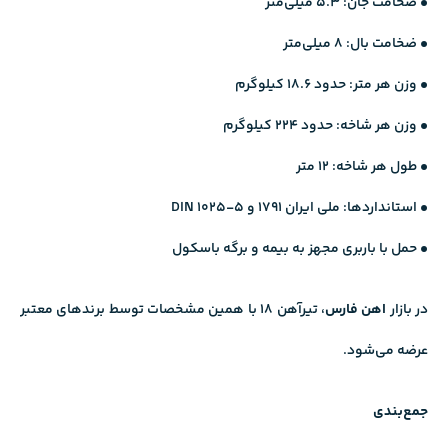
• ضخامت جان: 5.3 میلی‌متر
• ضخامت بال: 8 میلی‌متر
• وزن هر متر: حدود 18.6 کیلوگرم
• وزن هر شاخه: حدود 224 کیلوگرم
• طول هر شاخه: 12 متر
• استانداردها: ملی ایران 1791 و DIN 1025-5
• حمل با باربری مجهز به بیمه و برگه باسکول
در بازار
اهن فارس
، تیرآهن ۱۸ با همین مشخصات توسط برندهای معتبر
عرضه می‌شود.
جمع‌بندی