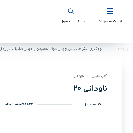
لیست محصولات
جستجو محصول ...
جدید
اوج‌گیری تنش‌ها در بازار جهانی فولاد همزمان با جهش صادرات ایران؛ اردیبهشت ۱۴۰۵ به نقطه عطف صنعت آهن تبد
آهن فارس
ناودانی
ناودانی ۲۰
کد محصول
ahanfars078422