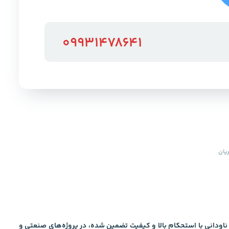
09931478641
یان
ت که ارتفاع آن ۲۰ سانتی‌متر و طراحی آن مطابق استاندارد EN اروپا انجام شده است. این ناودانی با استحکام بالا و کیفیت تضمین شده، در پروژه‌های صنعتی و